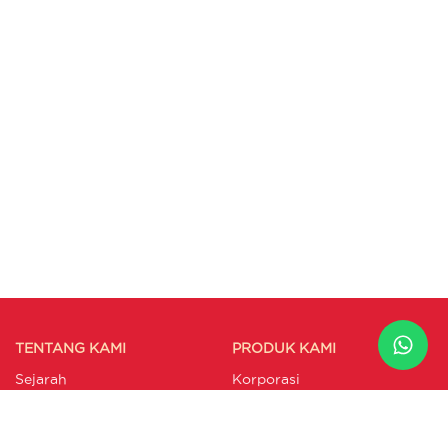
TENTANG KAMI
PRODUK KAMI
Sejarah
Korporasi
Visi & Misi
Perorangan
Komisaris
Direksi