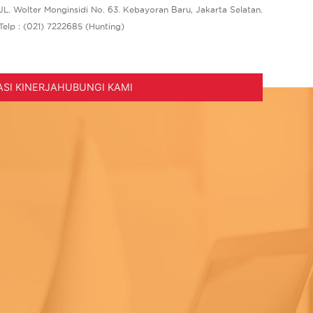
JL. Wolter Monginsidi No. 63. Kebayoran Baru, Jakarta Selatan.
Telp : (021) 7222685 (Hunting)
SI KINERJA
HUBUNGI KAMI