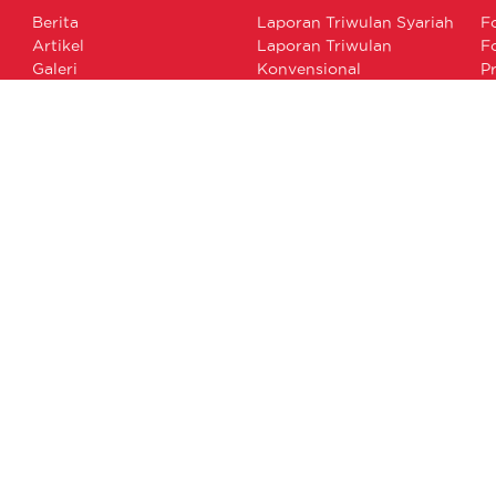
Berita
Laporan Triwulan Syariah
F
Artikel
Laporan Triwulan
F
Galeri
Konvensional
P
Laporan Keuangan
F
Publikasi Pengaduan
Laporan GCG
Annual Report
Laporan Berkelanjutan
RAKB