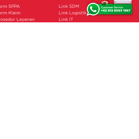
orm SPPA
Link SDM
orm Klaim
Link Logistik
rosedur Layanan
Link IT
ormulir Pelaporan
BIMA