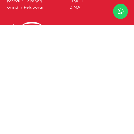
Prosedur Layanan
Link IT
Formulir Pelaporan
BIMA
JL. Wolter Monginsidi No. 63. Kebayoran Baru, Jakarta
Selatan.
Telp : (021) 7222685 (Hunting)
headoffice@bumida.co.id
PT Asuransi Umum Bumida 1967 terdaftar dan diawasi OJK