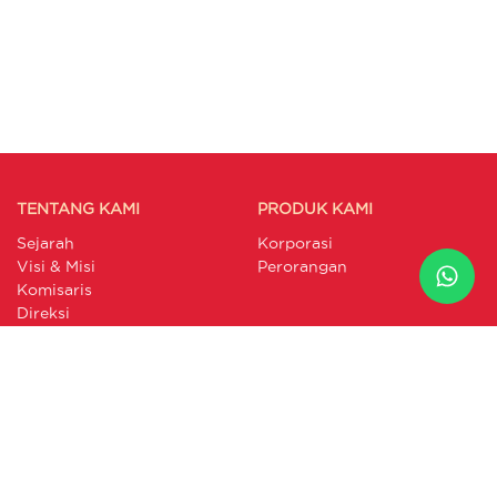
TENTANG KAMI
PRODUK KAMI
Sejarah
Korporasi
Visi & Misi
Perorangan
Komisaris
Direksi
SEPUTAR BUMIDA
INFORMASI KINERJA
Berita
Laporan Triwulan Syariah
Artikel
Laporan Triwulan
Galeri
Konvensional
Laporan Keuangan
Publikasi Pengaduan