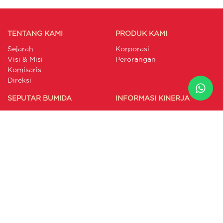
TENTANG KAMI
PRODUK KAMI
Sejarah
Korporasi
Visi & Misi
Perorangan
Komisaris
Direksi
SEPUTAR BUMIDA
INFORMASI KINERJA
Berita
Laporan Triwulan Syariah
Artikel
Laporan Triwulan
Galeri
Konvensional
Laporan Keuangan
Publikasi Pengaduan
Laporan GCG
Annual Report
Laporan Berkelanjutan
RAKB
LAYANAN PELANGGAN
INTERNAL PORTAL