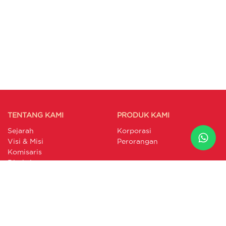
TENTANG KAMI
PRODUK KAMI
Sejarah
Korporasi
Visi & Misi
Perorangan
Komisaris
Direksi
SEPUTAR BUMIDA
INFORMASI KINERJA
Berita
Laporan Triwulan Syariah
Artikel
Laporan Triwulan
Galeri
Konvensional