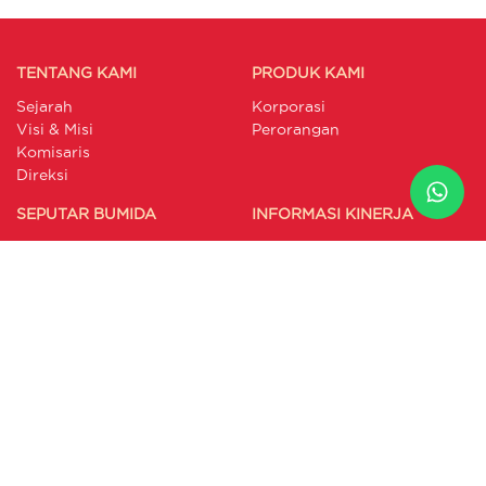
TENTANG KAMI
PRODUK KAMI
Sejarah
Korporasi
Visi & Misi
Perorangan
Komisaris
Direksi
SEPUTAR BUMIDA
INFORMASI KINERJA
Berita
Laporan Triwulan Syariah
Artikel
Laporan Triwulan
Galeri
Konvensional
Laporan Keuangan
Publikasi Pengaduan
Laporan GCG
Annual Report
Laporan Berkelanjutan
RAKB
LAYANAN PELANGGAN
INTERNAL PORTAL