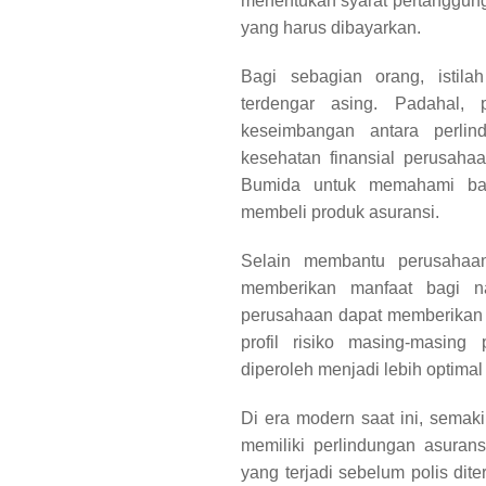
menentukan syarat pertanggung
yang harus dibayarkan.
Bagi sebagian orang, istila
terdengar asing. Padahal,
keseimbangan antara perli
kesehatan finansial perusahaa
Bumida untuk memahami bag
membeli produk asuransi.
Selain membantu perusahaan 
memberikan manfaat bagi na
perusahaan dapat memberikan 
profil risiko masing-masing
diperoleh menjadi lebih optimal
Di era modern saat ini, sema
memiliki perlindungan asura
yang terjadi sebelum polis dite