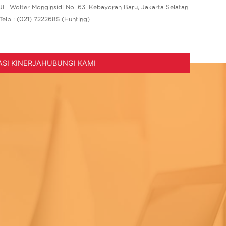
JL. Wolter Monginsidi No. 63. Kebayoran Baru, Jakarta Selatan.
Telp : (021) 7222685 (Hunting)
SI KINERJA
HUBUNGI KAMI