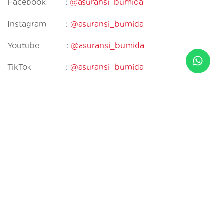
Facebook :
@asuransi_bumida
Instagram :
@asuransi_bumida
Youtube :
@asuransi_bumida
TikTok :
@asuransi_bumida
LinkedIn :
PT Asuransi Umum Bumida 1967
PT Asuransi Umum Bumida 1967 terdaftar dan
diawasi oleh Otoritas Jasa Keuangan
TENTANG KAMI
PRODUK KAMI
Sejarah
Korporasi