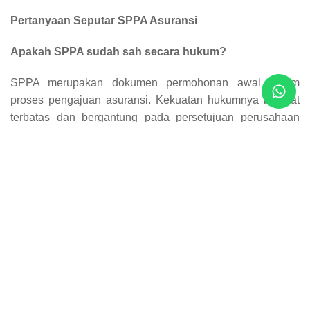
Pertanyaan Seputar SPPA Asuransi
Apakah SPPA sudah sah secara hukum?
SPPA merupakan dokumen permohonan awal dalam
proses pengajuan asuransi. Kekuatan hukumnya bersifat
terbatas dan bergantung pada persetujuan perusahaan
asuransi serta ketentuan yang berlaku.
Apa perbedaan SPPA dengan polis asuransi?
SPPA berfungsi sebagai permintaan awal untuk
mendapatkan perlindungan asuransi, sedangkan polis
merupakan kontrak final yang mengikat secara hukum dan
menjadi dasar pelaksanaan klaim.
Kapan SPPA digunakan dalam proses asuransi?