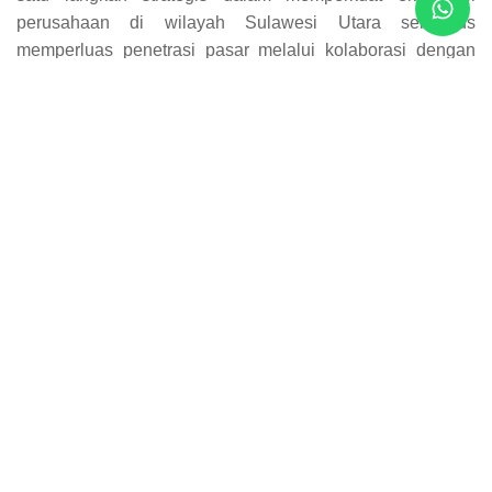
perusahaan di wilayah Sulawesi Utara sekaligus
memperluas penetrasi pasar melalui kolaborasi dengan
berbagai pemangku kepentingan daerah.
Keberhasilan terlaksananya kerja sama ini juga tidak
terlepas dari peran aktif dan sinergi seluruh tim Bumida
Cabang Manado yang terus berupaya menghadirkan
layanan terbaik bagi masyarakat serta membangun
hubungan yang kuat dengan pemerintah daerah dan mitra
strategis lainnya.
Melalui kerja sama tripartite ini, Bumida Cabang Manado
kembali menegaskan komitmennya untuk terus menjadi
mitra perlindungan terpercaya bagi masyarakat Indonesia.
Dengan dukungan pemerintah daerah dan sektor
perbankan, Bumida optimistis dapat terus memperluas
jangkauan layanan, meningkatkan literasi asuransi, serta
menghadirkan perlindungan yang memberikan manfaat