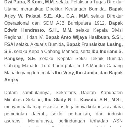
Dwi Putra, S.Kom., M.M.
selaku Pelaksana Tugas Direktur
Utama merangkap Direktur Keuangan Bumida,
Bapak
Arjey W. Pakasi, S.E., Ak., C.A., M.M.
selaku Direktur
Operasional dan SDM AJB Bumiputera 1912,
Bapak
Edwin Hendrasto, S.H., M.M.
selaku Kepala Divisi
Regional III dan IV,
Bapak Anto Wijaya Hasibuan, S.Si.,
FSAI
selaku Aktuaris Bumida,
Bapak Fransiskus Lesing,
S.E.
selaku Kepala Cabang Manado, serta
Ibu Indriane S.
Pangkey, S.E.
selaku Kepala Seksi Teknik Bumida
Cabang Manado. Turut hadir pula tim LA Mandiri Cabang
Manado yang terdiri atas
Ibu Veny, Ibu Junita, dan Bapak
Angky
.
Dalam sambutannya, Sekretaris Daerah Kabupaten
Minahasa Selatan,
Ibu Glady N. L. Kawatu, S.H., M.Si.
,
menyampaikan apresiasi atas terjalinnya kolaborasi antara
pemerintah daerah, sektor perbankan, dan industri
asuransi. Menurutnya, perlindungan terhadap ASN