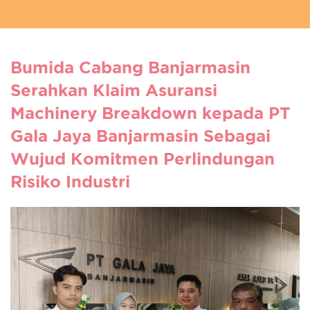
Bumida Cabang Banjarmasin
Serahkan Klaim Asuransi
Machinery Breakdown kepada PT
Gala Jaya Banjarmasin Sebagai
Wujud Komitmen Perlindungan
Risiko Industri