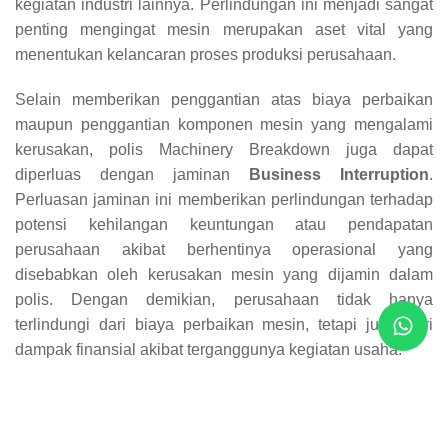
kegiatan industri lainnya. Perlindungan ini menjadi sangat
penting mengingat mesin merupakan aset vital yang
menentukan kelancaran proses produksi perusahaan.
Selain memberikan penggantian atas biaya perbaikan
maupun penggantian komponen mesin yang mengalami
kerusakan, polis Machinery Breakdown juga dapat
diperluas dengan jaminan
Business Interruption
.
Perluasan jaminan ini memberikan perlindungan terhadap
potensi kehilangan keuntungan atau pendapatan
perusahaan akibat berhentinya operasional yang
disebabkan oleh kerusakan mesin yang dijamin dalam
polis. Dengan demikian, perusahaan tidak hanya
terlindungi dari biaya perbaikan mesin, tetapi juga dari
dampak finansial akibat terganggunya kegiatan usaha.
Melalui produk Asuransi Machinery Breakdown, Bumida
berkomitmen menjadi mitra terpercaya bagi dunia industri
dalam menghadapi berbagai risiko operasional. Didukung